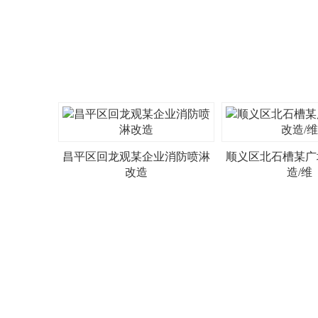
昌平区回龙观某企业消防喷淋
顺义区北石槽某广
改造
造/维