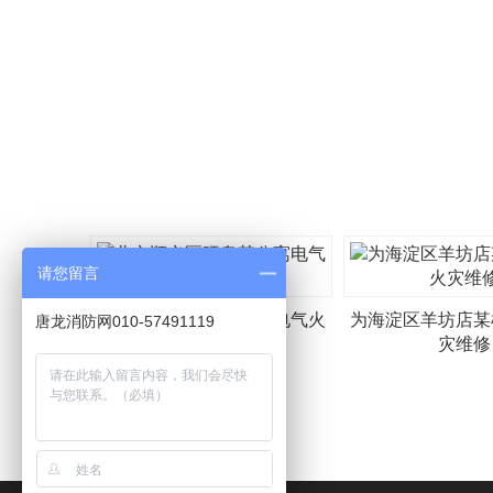
请您留言
北京顺义区旺泉某公寓电气火
为海淀区羊坊店某
唐龙消防网010-57491119
灾报警
灾维修