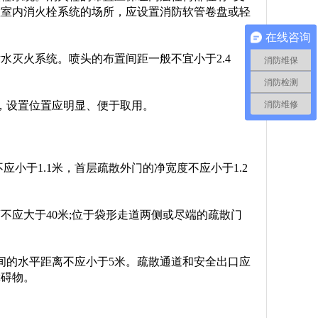
置室内消火栓系统的场所，应设置消防软管卷盘或轻
在线咨询
喷水灭火系统。喷头的布置间距一般不宜小于2.4
消防维保
消防检测
消防维修
确，设置位置应明显、便于取用。
应小于1.1米，首层疏散外门的净宽度不应小于1.2
不应大于40米;位于袋形走道两侧或尽端的疏散门
间的水平距离不应小于5米。疏散通道和安全出口应
障碍物。