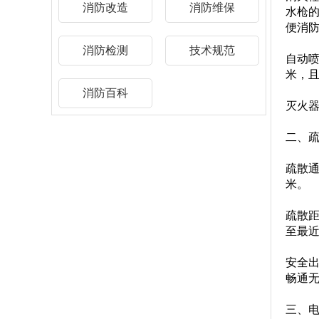
消防改造
消防维保
水枪
便消
消防检测
技术规范
自动喷
米，且
消防百科
灭火器
二、
疏散通
米。
疏散距
至最近
安全出
畅通
三、